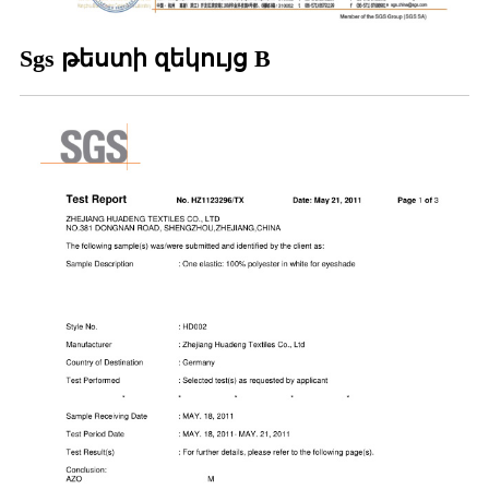
Sgs թեստի զեկույց B