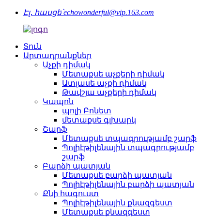
Էլ․ հասցե՝
echowonderful@vip.163.com
Տուն
Արտադրանքներ
Աչքի դիմակ
Մետաքսե աչքերի դիմակ
Ատլասե աչքի դիմակ
Թավշյա աչքերի դիմակ
Կապոն
պոլի Բոնետ
մետաքսե գլխարկ
Շարֆ
Մետաքսե տպագրությամբ շարֆ
Պոլիէթիլենային տպագրությամբ
շարֆ
Բարձի պատյան
Մետաքսե բարձի պատյան
Պոլիէթիլենային բարձի պատյան
Քնի հագուստ
Պոլիէթիլենային քնազգեստ
Մետաքսե քնազգեստ