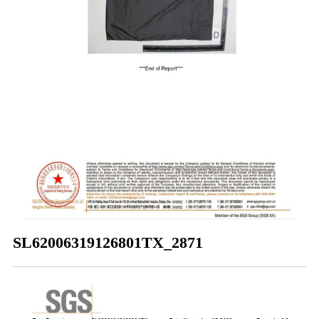
SL62006319126801TX_2871