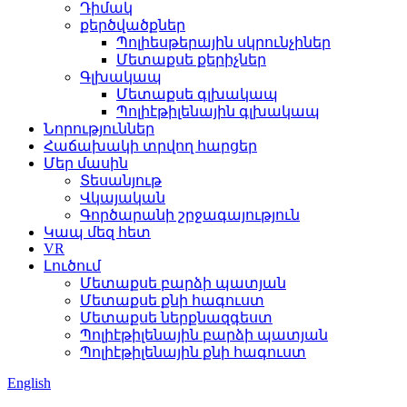
Դիմակ
քերծվածքներ
Պոլիեսթերային սկրունչիներ
Մետաքսե քերիչներ
Գլխակապ
Մետաքսե գլխակապ
Պոլիէթիլենային գլխակապ
Նորություններ
Հաճախակի տրվող հարցեր
Մեր մասին
Տեսանյութ
Վկայական
Գործարանի շրջագայություն
Կապ մեզ հետ
VR
Լուծում
Մետաքսե բարձի պատյան
Մետաքսե քնի հագուստ
Մետաքսե ներքնազգեստ
Պոլիէթիլենային բարձի պատյան
Պոլիէթիլենային քնի հագուստ
English