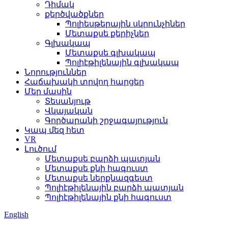
Դիմակ
քերծվածքներ
Պոլիեսթերային սկրունչիներ
Մետաքսե քերիչներ
Գլխակապ
Մետաքսե գլխակապ
Պոլիէթիլենային գլխակապ
Նորություններ
Հաճախակի տրվող հարցեր
Մեր մասին
Տեսանյութ
Վկայական
Գործարանի շրջագայություն
Կապ մեզ հետ
VR
Լուծում
Մետաքսե բարձի պատյան
Մետաքսե քնի հագուստ
Մետաքսե ներքնազգեստ
Պոլիէթիլենային բարձի պատյան
Պոլիէթիլենային քնի հագուստ
English