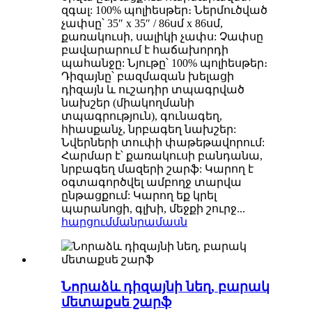
զգալ: 100% պոլիեսթեր։ Ներմուծված
չափսը՝ 35″ x 35″ / 86սմ x 86սմ,
քառակուսի, սալիկի չափս: Չափսը
բավարարում է հաճախորդի
պահանջը: Նյութը՝ 100% պոլիեսթեր։
Դիզայնը՝ բազմազան խելացի
դիզայն և ուշադիր տպագրված
նախշեր (միակողմանի
տպագրություն), գունագեղ,
հիասքանչ, նրբագեղ նախշեր:
Նվերների տուփի փաթեթավորում:
Հարմար է՝ քառակուսի բանդանա,
նրբագեղ մազերի շարֆ: Կարող է
օգտագործվել ամբողջ տարվա
ընթացքում: Կարող եք կրել
պարանոցի, գլխի, մեջքի շուրջ...
հարցում
մանրամասն
Նորաձև դիզայնի նեղ, բարակ
մետաքսե շարֆ