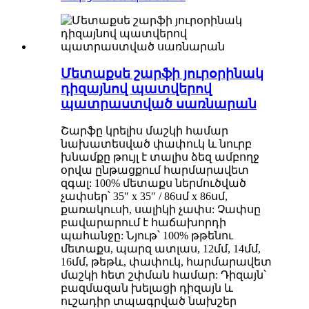
Մետաքսե շարֆի յուրօրինակ
դիզայնով պատվերով
պատրաստված սառնարան
Շարֆը կրելիս մաշկի համար
նախատեսված փափուկ և նուրբ
խնամքը թույլ է տալիս ձեզ ամբողջ
օրվա ընթացքում հարմարավետ
զգալ: 100% մետաքս ներմուծված
չափսեր՝ 35″ x 35″ / 86սմ x 86սմ,
քառակուսի, սալիկի չափս: Չափսը
բավարարում է հաճախորդի
պահանջը: Նյութ՝ 100% թթենու
մետաքս, պարզ ատլաս, 12մմ, 14մմ,
16մմ, թեթև, փափուկ, հարմարավետ
մաշկի հետ շփման համար: Դիզայն՝
բազմազան խելացի դիզայն և
ուշադիր տպագրված նախշեր