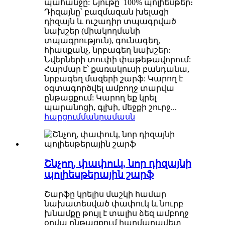
պահանջը: Նյութը՝ 100% պոլիեսթեր։
Դիզայնը՝ բազմազան խելացի
դիզայն և ուշադիր տպագրված
նախշեր (միակողմանի
տպագրություն), գունագեղ,
հիասքանչ, նրբագեղ նախշեր:
Նվերների տուփի փաթեթավորում:
Հարմար է՝ քառակուսի բանդանա,
նրբագեղ մազերի շարֆ: Կարող է
օգտագործվել ամբողջ տարվա
ընթացքում: Կարող եք կրել
պարանոցի, գլխի, մեջքի շուրջ...
հարցում
մանրամասն
Շնչող, փափուկ, նոր դիզայնի
պոլիեսթերային շարֆ
Շարֆը կրելիս մաշկի համար
նախատեսված փափուկ և նուրբ
խնամքը թույլ է տալիս ձեզ ամբողջ
օրվա ընթացքում հարմարավետ