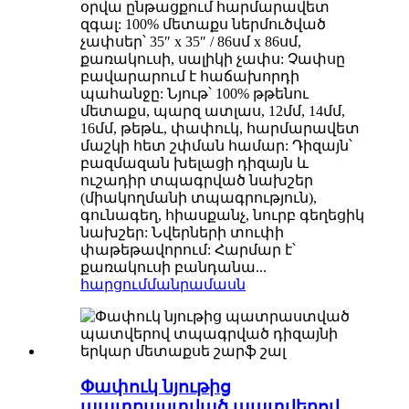
օրվա ընթացքում հարմարավետ
զգալ: 100% մետաքս ներմուծված
չափսեր՝ 35″ x 35″ / 86սմ x 86սմ,
քառակուսի, սալիկի չափս: Չափսը
բավարարում է հաճախորդի
պահանջը: Նյութ՝ 100% թթենու
մետաքս, պարզ ատլաս, 12մմ, 14մմ,
16մմ, թեթև, փափուկ, հարմարավետ
մաշկի հետ շփման համար: Դիզայն՝
բազմազան խելացի դիզայն և
ուշադիր տպագրված նախշեր
(միակողմանի տպագրություն),
գունագեղ, հիասքանչ, նուրբ գեղեցիկ
նախշեր: Նվերների տուփի
փաթեթավորում: Հարմար է՝
քառակուսի բանդանա...
հարցում
մանրամասն
Փափուկ նյութից
պատրաստված պատվերով