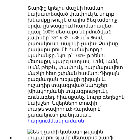
Շարֆը կրելիս մաշկի համար
նախատեսված փափուկ և նուրբ
խնամքը թույլ է տալիս ձեզ ամբողջ
օրվա ընթացքում հարմարավետ
զգալ: 100% մետաքս ներմուծված
չափսեր՝ 35″ x 35″ / 86սմ x 86սմ,
քառակուսի, սալիկի չափս: Չափսը
բավարարում է հաճախորդի
պահանջը: Նյութ՝ 100% թթենու
մետաքս, պարզ ատլաս, 12մմ, 14մմ,
16մմ, թեթև, փափուկ, հարմարավետ
մաշկի հետ շփման համար: Դիզայն՝
բազմազան խելացի դիզայն և
ուշադիր տպագրված նախշեր
(միակողմանի տպագրություն),
գունագեղ, հիասքանչ, նուրբ գեղեցիկ
նախշեր: Նվերների տուփի
փաթեթավորում: Հարմար է՝
քառակուսի բանդանա...
հարցում
մանրամասն