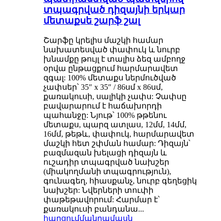
տպագրված դիզայնի երկար
մետաքսե շարֆ շալ
Շարֆը կրելիս մաշկի համար
նախատեսված փափուկ և նուրբ
խնամքը թույլ է տալիս ձեզ ամբողջ
օրվա ընթացքում հարմարավետ
զգալ: 100% մետաքս ներմուծված
չափսեր՝ 35″ x 35″ / 86սմ x 86սմ,
քառակուսի, սալիկի չափս: Չափսը
բավարարում է հաճախորդի
պահանջը: Նյութ՝ 100% թթենու
մետաքս, պարզ ատլաս, 12մմ, 14մմ,
16մմ, թեթև, փափուկ, հարմարավետ
մաշկի հետ շփման համար: Դիզայն՝
բազմազան խելացի դիզայն և
ուշադիր տպագրված նախշեր
(միակողմանի տպագրություն),
գունագեղ, հիասքանչ, նուրբ գեղեցիկ
նախշեր: Նվերների տուփի
փաթեթավորում: Հարմար է՝
քառակուսի բանդանա...
հարցում
մանրամասն