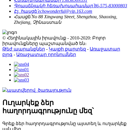
Հեռախոսահամար՝
13858569531
Գրասենյակի հեռախոսահամար՝
86-575-83000803
Էլ․ հասցե՝
echowonderful@vip.163.com
Հասցե՝
No 88 Xingwang Street, Shengzhou, Shaoxing,
Zhejiang, Չինաստան
© Հեղինակային իրավունք - 2010-2020: Բոլոր
իրավունքները պաշտպանված են։
Թեժ ապրանքներ
-
Կայքի քարտեզ
-
Առաջատար
բլոգ
-
Առաջատար որոնումներ
Ուղարկեք ձեր
հաղորդագրությունը մեզ՝
Գրեք ձեր հաղորդագրությունը այստեղ և ուղարկեք
այն մեզ