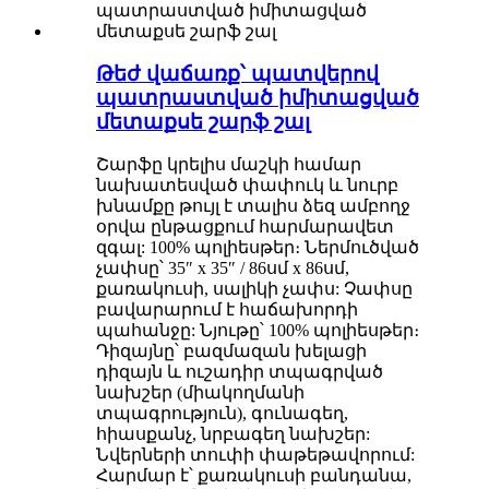
Թեժ վաճառք՝ պատվերով
պատրաստված իմիտացված
մետաքսե շարֆ շալ
Շարֆը կրելիս մաշկի համար
նախատեսված փափուկ և նուրբ
խնամքը թույլ է տալիս ձեզ ամբողջ
օրվա ընթացքում հարմարավետ
զգալ: 100% պոլիեսթեր։ Ներմուծված
չափսը՝ 35″ x 35″ / 86սմ x 86սմ,
քառակուսի, սալիկի չափս: Չափսը
բավարարում է հաճախորդի
պահանջը: Նյութը՝ 100% պոլիեսթեր։
Դիզայնը՝ բազմազան խելացի
դիզայն և ուշադիր տպագրված
նախշեր (միակողմանի
տպագրություն), գունագեղ,
հիասքանչ, նրբագեղ նախշեր:
Նվերների տուփի փաթեթավորում:
Հարմար է՝ քառակուսի բանդանա,