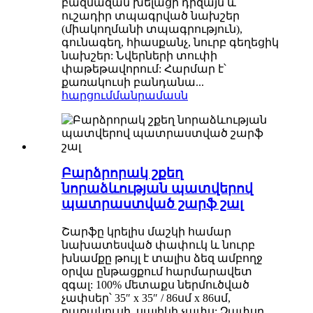
բազմազան խելացի դիզայն և
ուշադիր տպագրված նախշեր
(միակողմանի տպագրություն),
գունագեղ, հիասքանչ, նուրբ գեղեցիկ
նախշեր: Նվերների տուփի
փաթեթավորում: Հարմար է՝
քառակուսի բանդանա...
հարցում
մանրամասն
Բարձրորակ շքեղ
նորաձևության պատվերով
պատրաստված շարֆ շալ
Շարֆը կրելիս մաշկի համար
նախատեսված փափուկ և նուրբ
խնամքը թույլ է տալիս ձեզ ամբողջ
օրվա ընթացքում հարմարավետ
զգալ: 100% մետաքս ներմուծված
չափսեր՝ 35″ x 35″ / 86սմ x 86սմ,
քառակուսի, սալիկի չափս: Չափսը