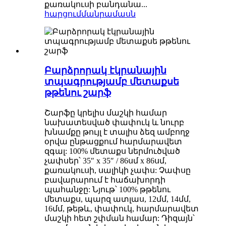
քառակուսի բանդանա...
հարցում
մանրամասն
Բարձրորակ էկրանային
տպագրությամբ մետաքսե
թթենու շարֆ
Շարֆը կրելիս մաշկի համար
նախատեսված փափուկ և նուրբ
խնամքը թույլ է տալիս ձեզ ամբողջ
օրվա ընթացքում հարմարավետ
զգալ: 100% մետաքս ներմուծված
չափսեր՝ 35″ x 35″ / 86սմ x 86սմ,
քառակուսի, սալիկի չափս: Չափսը
բավարարում է հաճախորդի
պահանջը: Նյութ՝ 100% թթենու
մետաքս, պարզ ատլաս, 12մմ, 14մմ,
16մմ, թեթև, փափուկ, հարմարավետ
մաշկի հետ շփման համար: Դիզայն՝