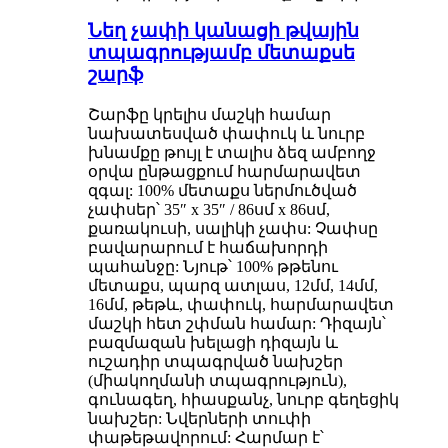
Նեղ չափի կանացի թվային
տպագրությամբ մետաքսե
շարֆ
Շարֆը կրելիս մաշկի համար
նախատեսված փափուկ և նուրբ
խնամքը թույլ է տալիս ձեզ ամբողջ
օրվա ընթացքում հարմարավետ
զգալ: 100% մետաքս ներմուծված
չափսեր՝ 35″ x 35″ / 86սմ x 86սմ,
քառակուսի, սալիկի չափս: Չափսը
բավարարում է հաճախորդի
պահանջը: Նյութ՝ 100% թթենու
մետաքս, պարզ ատլաս, 12մմ, 14մմ,
16մմ, թեթև, փափուկ, հարմարավետ
մաշկի հետ շփման համար: Դիզայն՝
բազմազան խելացի դիզայն և
ուշադիր տպագրված նախշեր
(միակողմանի տպագրություն),
գունագեղ, հիասքանչ, նուրբ գեղեցիկ
նախշեր: Նվերների տուփի
փաթեթավորում: Հարմար է՝