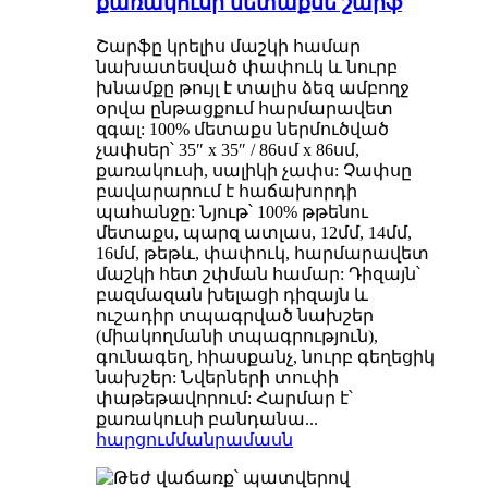
քառակուսի մետաքսե շարֆ
Շարֆը կրելիս մաշկի համար
նախատեսված փափուկ և նուրբ
խնամքը թույլ է տալիս ձեզ ամբողջ
օրվա ընթացքում հարմարավետ
զգալ: 100% մետաքս ներմուծված
չափսեր՝ 35″ x 35″ / 86սմ x 86սմ,
քառակուսի, սալիկի չափս: Չափսը
բավարարում է հաճախորդի
պահանջը: Նյութ՝ 100% թթենու
մետաքս, պարզ ատլաս, 12մմ, 14մմ,
16մմ, թեթև, փափուկ, հարմարավետ
մաշկի հետ շփման համար: Դիզայն՝
բազմազան խելացի դիզայն և
ուշադիր տպագրված նախշեր
(միակողմանի տպագրություն),
գունագեղ, հիասքանչ, նուրբ գեղեցիկ
նախշեր: Նվերների տուփի
փաթեթավորում: Հարմար է՝
քառակուսի բանդանա...
հարցում
մանրամասն