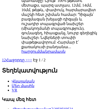
պահանջը: Նյութ՝ 100% թթենու
մետաքս, պարզ ատլաս, 12մմ, 14մմ,
16մմ, թեթև, փափուկ, հարմարավետ
մաշկի հետ շփման համար: Դիզայն՝
բազմազան խելացի դիզայն և
ուշադիր տպագրված նախշեր
(միակողմանի տպագրություն),
գունագեղ, հիասքանչ, նուրբ գեղեցիկ
նախշեր: Նվերների տուփի
փաթեթավորում: Հարմար է՝
քառակուսի բանդանա...
հարցում
մանրամասն
1
2
Հաջորդը >
>>
Էջ 1 / 2
Տեղեկատվություն
Վկայական
Մեր մասին
VR
Կապ մեզ հետ