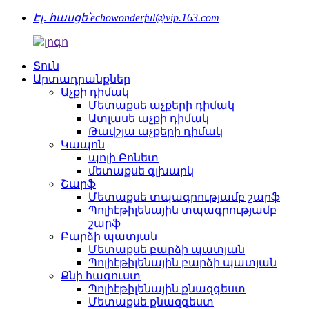
Էլ․ հասցե՝
echowonderful@vip.163.com
Տուն
Արտադրանքներ
Աչքի դիմակ
Մետաքսե աչքերի դիմակ
Ատլասե աչքի դիմակ
Թավշյա աչքերի դիմակ
Կապոն
պոլի Բոնետ
մետաքսե գլխարկ
Շարֆ
Մետաքսե տպագրությամբ շարֆ
Պոլիէթիլենային տպագրությամբ
շարֆ
Բարձի պատյան
Մետաքսե բարձի պատյան
Պոլիէթիլենային բարձի պատյան
Քնի հագուստ
Պոլիէթիլենային քնազգեստ
Մետաքսե քնազգեստ