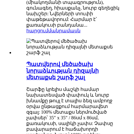
(միակողմանի տպագրություն),
գունագեղ, հիասքանչ, նուրբ գեղեցիկ
նախշեր: Նվերների տուփի
փաթեթավորում: Հարմար է՝
քառակուսի բանդանա...
հարցում
մանրամասն
Պատվերով մեծածախ
նորաձևության դիզայնի
մետաքսե շարֆ շալ
Շարֆը կրելիս մաշկի համար
նախատեսված փափուկ և նուրբ
խնամքը թույլ է տալիս ձեզ ամբողջ
օրվա ընթացքում հարմարավետ
զգալ: 100% մետաքս ներմուծված
չափսեր՝ 35″ x 35″ / 86սմ x 86սմ,
քառակուսի, սալիկի չափս: Չափսը
բավարարում է հաճախորդի