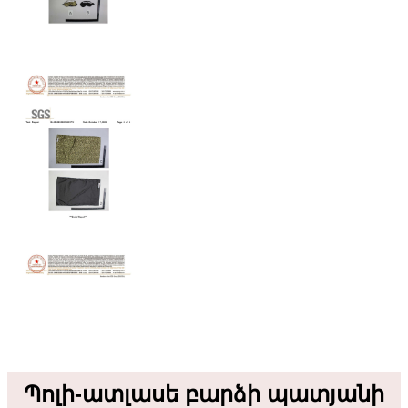
Պոլի-ատլասե բարձի պատյանի