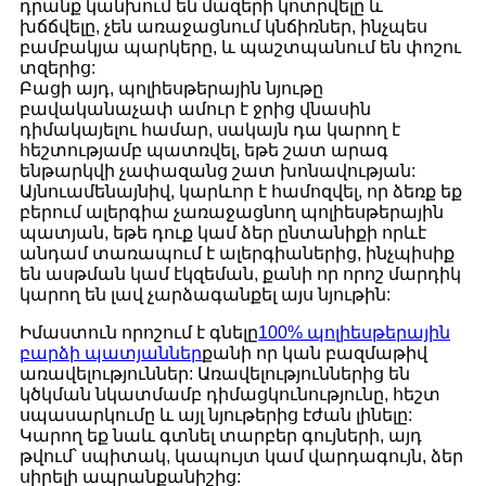
դրանք կանխում են մազերի կոտրվելը և
խճճվելը, չեն առաջացնում կնճիռներ, ինչպես
բամբակյա պարկերը, և պաշտպանում են փոշու
տզերից:
Բացի այդ, պոլիեսթերային նյութը
բավականաչափ ամուր է ջրից վնասին
դիմակայելու համար, սակայն դա կարող է
հեշտությամբ պատռվել, եթե շատ արագ
ենթարկվի չափազանց շատ խոնավության:
Այնուամենայնիվ, կարևոր է համոզվել, որ ձեռք եք
բերում ալերգիա չառաջացնող պոլիեսթերային
պատյան, եթե դուք կամ ձեր ընտանիքի որևէ
անդամ տառապում է ալերգիաներից, ինչպիսիք
են ասթման կամ էկզեման, քանի որ որոշ մարդիկ
կարող են լավ չարձագանքել այս նյութին:
Իմաստուն որոշում է գնելը
100% պոլիեսթերային
բարձի պատյաններ
քանի որ կան բազմաթիվ
առավելություններ: Առավելություններից են
կծկման նկատմամբ դիմացկունությունը, հեշտ
սպասարկումը և այլ նյութերից էժան լինելը:
Կարող եք նաև գտնել տարբեր գույների, այդ
թվում՝ սպիտակ, կապույտ կամ վարդագույն, ձեր
սիրելի ապրանքանիշից: