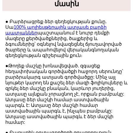
մասին
● Բարձրացրեք ձեր գեղեցկության քունը.
Սա
100% պոլիեսթերային ատլասե բարձի
պատյաններ
պաշտպանում է նուրբ դեմքի
մազերը քերծվածքներից, ծալքերից և
ձգումներից՝ օգնելով նվազեցնել ճյուղավորված
ծայրերը և ապահովելով վերականգնողական
գեղեցկության գիշերային քուն։
●
Թողեք մաշկը խոնավեցված. զգացեք
հեղափոխական գործվածքի հաջորդ սերունդը՝
բարձրակարգ ատլասե գործվածքը: Մինչ այլ
նյութեր կարող են քաշել ձեր մազի ֆոլիկուլները և
զրկել ձեր մաշկը բնական, կարևոր յուղերից,
ատլասը այնքան չորացնող չէ, որքան բամբակը:
Ատլասը ձեր մաշկի համար աստվածային
պարգև է: Ատլասը ձեր մաշկի համար
աստվածային պարգև է, ինչպես բամբակը:
Ատլասը աստվածային պարգև է ձեր մաշկի
համար:
● Բացառիկ օգտագործողի զգացողություն.