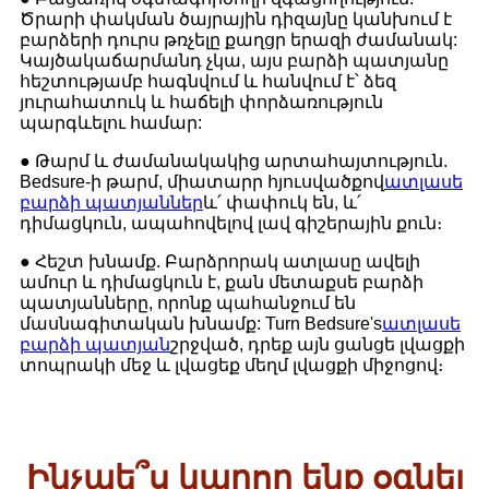
Ծրարի փակման ծայրային դիզայնը կանխում է
բարձերի դուրս թռչելը քաղցր երազի ժամանակ:
Կայծակաճարմանդ չկա, այս բարձի պատյանը
հեշտությամբ հագնվում և հանվում է՝ ձեզ
յուրահատուկ և հաճելի փորձառություն
պարգևելու համար:
● Թարմ և ժամանակակից արտահայտություն.
Bedsure-ի թարմ, միատարր հյուսվածքով
ատլասե
բարձի պատյաններ
և՛ փափուկ են, և՛
դիմացկուն, ապահովելով լավ գիշերային քուն։
● Հեշտ խնամք. Բարձրորակ ատլասը ավելի
ամուր և դիմացկուն է, քան մետաքսե բարձի
պատյանները, որոնք պահանջում են
մասնագիտական ​​խնամք: Turn Bedsure's
ատլասե
բարձի պատյան
շրջված, դրեք այն ցանցե լվացքի
տոպրակի մեջ և լվացեք մեղմ լվացքի միջոցով։
Ինչպե՞ս կարող ենք օգնել