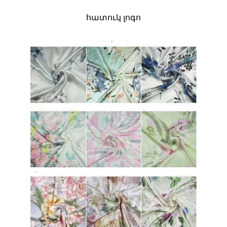
հատուկ լոգո