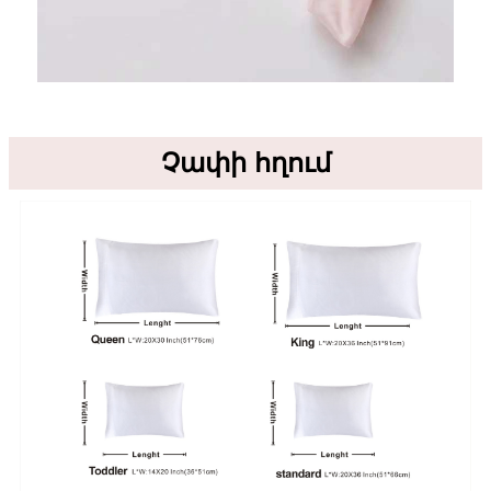
Չափի հղում