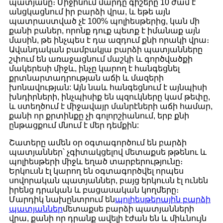
պատյանը։ Միջինում մարդը գիշերը 10 ժամ է
անցկացնում իր բարձի վրա, և եթե այն
պատրաստված չէ 100% պոլիեսթերից, կան մի
քանի բաներ, որոնք դուք պետք է իմանաք այն
մասին, թե ինչպես է դա ազդում քնի որակի վրա։
Ավանդական բամբակյա բարձի պատյանները
շփում են առաջացնում մաշկի և գործվածքի
մակերեսի միջև, ինչը կարող է հանգեցնել
քրտնարտադրության աճի և մազերի
խոնավության: Այն նաև հանգեցնում է այնպիսի
խնդիրների, ինչպիսիք են պզուկները կամ թեփը,
և ստեղծում է միջավայր մանրէների աճի համար,
քանի որ քրտինքը չի գոլորշիանում, երբ քնի
ընթացքում մնում է մեր դեմքին:
Շատերը ամեն օր օգտագործում են բարձի
պատյաններ՝ չգիտակցելով մետաքսե թթենու և
պոլիեսթերի միջև եղած տարբերությունը։
Երկուսն էլ կարող են օգտագործվել որպես
սովորական պատյաններ, բայց երկուսն էլ ունեն
իրենց դրական և բացասական կողմերը։
Մարդիկ նախընտրում են
պոլիեսթերային բարձի
պատյաններ
մետաքսե բարձի պատյանների
վրա, քանի որ դրանք ավելի էժան են և միևնույն