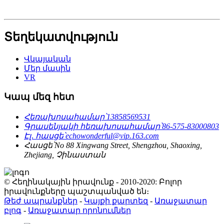
Տեղեկատվություն
Վկայական
Մեր մասին
VR
Կապ մեզ հետ
Հեռախոսահամար՝
13858569531
Գրասենյակի հեռախոսահամար՝
86-575-83000803
Էլ․ հասցե՝
echowonderful@vip.163.com
Հասցե՝
No 88 Xingwang Street, Shengzhou, Shaoxing,
Zhejiang, Չինաստան
© Հեղինակային իրավունք - 2010-2020: Բոլոր
իրավունքները պաշտպանված են։
Թեժ ապրանքներ
-
Կայքի քարտեզ
-
Առաջատար
բլոգ
-
Առաջատար որոնումներ