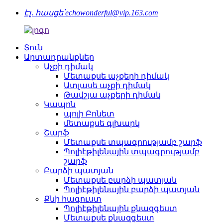
Էլ․ հասցե՝
echowonderful@vip.163.com
Տուն
Արտադրանքներ
Աչքի դիմակ
Մետաքսե աչքերի դիմակ
Ատլասե աչքի դիմակ
Թավշյա աչքերի դիմակ
Կապոն
պոլի Բոնետ
մետաքսե գլխարկ
Շարֆ
Մետաքսե տպագրությամբ շարֆ
Պոլիէթիլենային տպագրությամբ
շարֆ
Բարձի պատյան
Մետաքսե բարձի պատյան
Պոլիէթիլենային բարձի պատյան
Քնի հագուստ
Պոլիէթիլենային քնազգեստ
Մետաքսե քնազգեստ