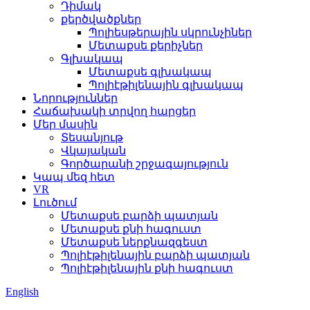
Դիմակ
քերծվածքներ
Պոլիեսթերային սկրունչիներ
Մետաքսե քերիչներ
Գլխակապ
Մետաքսե գլխակապ
Պոլիէթիլենային գլխակապ
Նորություններ
Հաճախակի տրվող հարցեր
Մեր մասին
Տեսանյութ
Վկայական
Գործարանի շրջագայություն
Կապ մեզ հետ
VR
Լուծում
Մետաքսե բարձի պատյան
Մետաքսե քնի հագուստ
Մետաքսե ներքնազգեստ
Պոլիէթիլենային բարձի պատյան
Պոլիէթիլենային քնի հագուստ
English