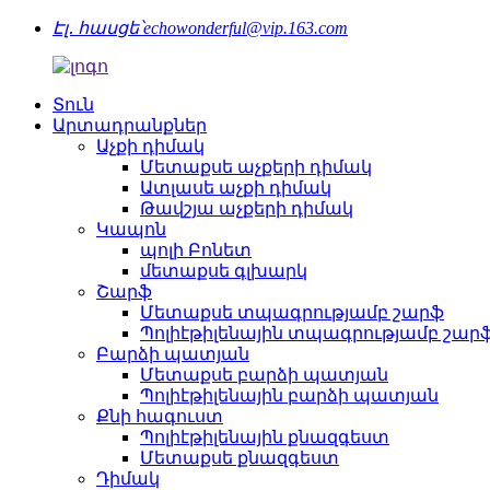
Էլ․ հասցե՝
echowonderful@vip.163.com
Տուն
Արտադրանքներ
Աչքի դիմակ
Մետաքսե աչքերի դիմակ
Ատլասե աչքի դիմակ
Թավշյա աչքերի դիմակ
Կապոն
պոլի Բոնետ
մետաքսե գլխարկ
Շարֆ
Մետաքսե տպագրությամբ շարֆ
Պոլիէթիլենային տպագրությամբ շար
Բարձի պատյան
Մետաքսե բարձի պատյան
Պոլիէթիլենային բարձի պատյան
Քնի հագուստ
Պոլիէթիլենային քնազգեստ
Մետաքսե քնազգեստ
Դիմակ