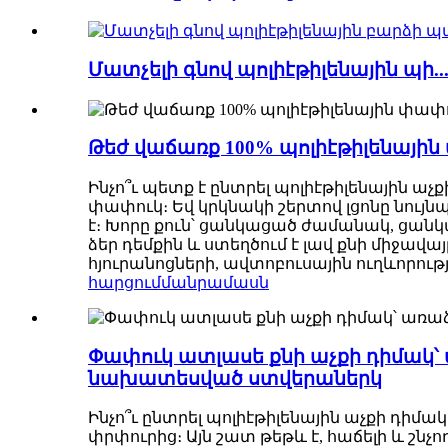
Մատչելի գնով պոլիէթիլենային պի..
Թեժ վաճառք 100% պոլիէթիլենայի
Ինչո՞ւ պետք է ընտրել պոլիէթիլենային ա
փափուկ։ Եվ կրկնակի շերտով լցոնը նույ
է։ Խորը քուն՝ ցանկացած ժամանակ, ցան
ձեր դեմքին և ստեղծում է լավ քնի միջավայ
հյուրանոցների, ավտոբուսային ուղևորութ
հարցում
մանրամասն
Փափուկ ատլասե քնի աչքի դիմակ՝
նախատեսված ստվերաներկ
Ինչո՞ւ ընտրել պոլիէթիլենային աչքի դի
փրփուրից։ Այն շատ թեթև է, հաճելի և շն