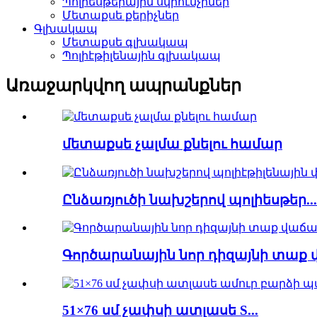
Պոլիեսթերային սկրունչիներ
Մետաքսե քերիչներ
Գլխակապ
Մետաքսե գլխակապ
Պոլիէթիլենային գլխակապ
Առաջարկվող ապրանքներ
մետաքսե չալմա քնելու համար
Ընձառյուծի նախշերով պոլիեսթեր...
Գործարանային նոր դիզայնի տաք վ
51×76 սմ չափսի ատլասե S...