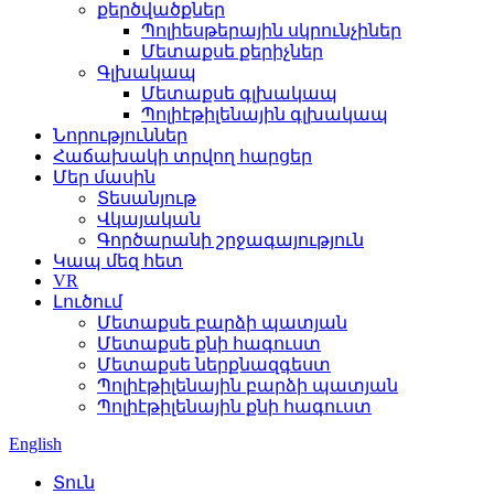
քերծվածքներ
Պոլիեսթերային սկրունչիներ
Մետաքսե քերիչներ
Գլխակապ
Մետաքսե գլխակապ
Պոլիէթիլենային գլխակապ
Նորություններ
Հաճախակի տրվող հարցեր
Մեր մասին
Տեսանյութ
Վկայական
Գործարանի շրջագայություն
Կապ մեզ հետ
VR
Լուծում
Մետաքսե բարձի պատյան
Մետաքսե քնի հագուստ
Մետաքսե ներքնազգեստ
Պոլիէթիլենային բարձի պատյան
Պոլիէթիլենային քնի հագուստ
English
Տուն