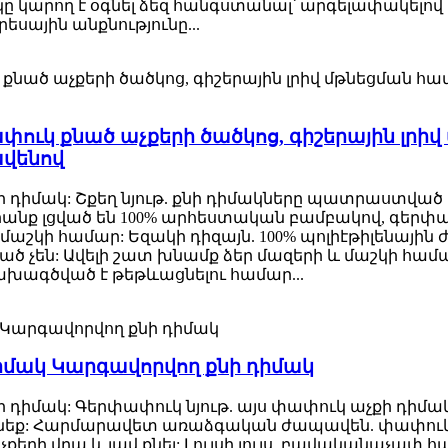
կարող է օգնել ձեզ հանգստանալ՝ արգելափակելով լո
ային անքնությունը...
ափուկ քնած աչքերի ծածկոց, գիշերային լրի
վենով
չքի դիմակ: Շքեղ նյութ. քնի դիմակները պատրաստված
անք լցված են 100% արհեստական ​​բամբակով, գերփափ
րբ մաշկի համար: Եզակի դիզայն. 100% պոլիէթիլենա
ած չեն: Ավելի շատ խնամք ձեր մազերի և մաշկի համա
նախագծված է թեթևացնելու համար...
իմակ Կարգավորվող քնի դիմակ
քի դիմակ: Գերփափուկ նյութ. այս փափուկ աչքի դիմակ
զգացնեք: Հարմարավետ առաձգական ժապավեն. փափո
աչքերի վրա և լավ քնել: Լույսի լույս. բավականաչափ