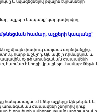
ւյսը և նվազեցնելով թվային էկրանների
վ մթնեցման համար, աչքերի կապանք՝
 են ոչ միայն փափուկ ատլասե գործվածքից,
ուկ, հարթ և շնչող: Այն ավելի դիմացկուն և
յին ժապավեն, ոչ թե առաձգական ժապավենի
ր, հարմար է կողքի վրա քնելու համար: Թեթև և
ը հանգստացնում է ձեր աչքերը: Այն թեթև է և
ւկ առաձգական ժապավենի շնորհիվ դուք
 հաստ է, որպեսզի ամբողջությամբ արգելափակի