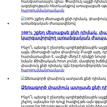
հանգստանալու վրա։ Փափուկ աչքի դիմակը 
ազդեցության հետևանքով առաջացած սթրես
հարցում
մանրամասն
100% շքեղ մետաքսե քնի դիմակ, փ
կարգավորվող առաձգական ժապա
Ինչո՞ւ պետք է ընտրել պոլիէթիլենային ա
այլև մետաքսի պես փափուկ: Բացի այդ, դր
հարմարավետ է, ավելի մեղմ է դեմքի նու
նման: Քիմիական հոտ չունի, մազերը խճճվ
փափուկ քնի դիմակ: Այն էրգոնոմիկորեն 
հարցում
մանրամասն
Ձեռագործ փափուկ ատլասե քնի դ
Ինչո՞ւ պետք է ընտրել պոլիէթիլենային աչ
շնչող, այնպես որ դուք հազիվ թե այն 
կարող եք հեշտությամբ դիմակը դնել ձեր 