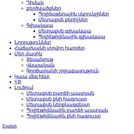
Դիմակ
քերծվածքներ
Պոլիեսթերային սկրունչիներ
Մետաքսե քերիչներ
Գլխակապ
Մետաքսե գլխակապ
Պոլիէթիլենային գլխակապ
Նորություններ
Հաճախակի տրվող հարցեր
Մեր մասին
Տեսանյութ
Վկայական
Գործարանի շրջագայություն
Կապ մեզ հետ
VR
Լուծում
Մետաքսե բարձի պատյան
Մետաքսե քնի հագուստ
Մետաքսե ներքնազգեստ
Պոլիէթիլենային բարձի պատյան
Պոլիէթիլենային քնի հագուստ
English