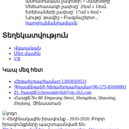
անհատական ​​չափսեր։ • Չափսերը՝
Մեծահասակի չափսը՝ 20սմ x 10սմ,
Երեխաների չափսը՝ 17սմ x 8սմ •
Նյութը՝ թավիշ • Բազմաշերտ...
հարցում
մանրամասն
Տեղեկատվություն
Վկայական
Մեր մասին
VR
Կապ մեզ հետ
Հեռախոսահամար՝
13858569531
Գրասենյակի հեռախոսահամար՝
86-575-83000803
Էլ․ հասցե՝
echowonderful@vip.163.com
Հասցե՝
No 88 Xingwang Street, Shengzhou, Shaoxing,
Zhejiang, Չինաստան
© Հեղինակային իրավունք - 2010-2020: Բոլոր
իրավունքները պաշտպանված են։