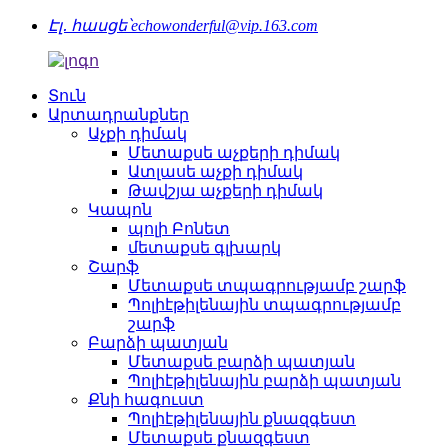
Էլ․ հասցե՝
echowonderful@vip.163.com
Տուն
Արտադրանքներ
Աչքի դիմակ
Մետաքսե աչքերի դիմակ
Ատլասե աչքի դիմակ
Թավշյա աչքերի դիմակ
Կապոն
պոլի Բոնետ
մետաքսե գլխարկ
Շարֆ
Մետաքսե տպագրությամբ շարֆ
Պոլիէթիլենային տպագրությամբ
շարֆ
Բարձի պատյան
Մետաքսե բարձի պատյան
Պոլիէթիլենային բարձի պատյան
Քնի հագուստ
Պոլիէթիլենային քնազգեստ
Մետաքսե քնազգեստ