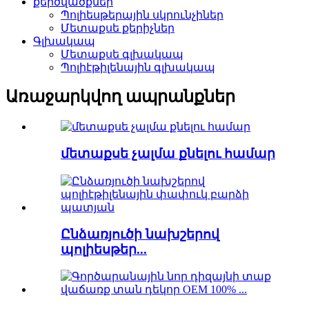
քերծվածքներ
Պոլիեսթերային սկրունչիներ
Մետաքսե քերիչներ
Գլխակապ
Մետաքսե գլխակապ
Պոլիէթիլենային գլխակապ
Առաջարկվող ապրանքներ
մետաքսե չալմա քնելու համար
Ընձառյուծի նախշերով
պոլիեսթեր...