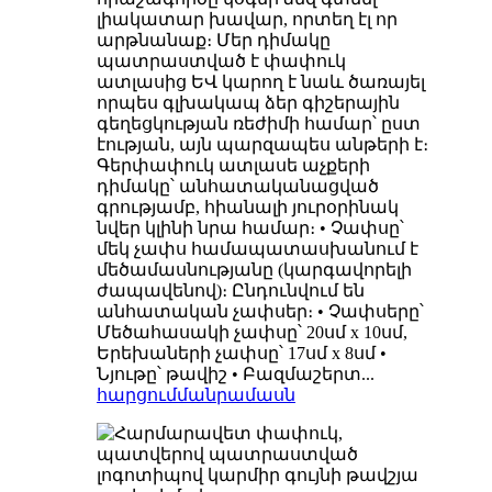
լիակատար խավար, որտեղ էլ որ
արթնանաք։ Մեր դիմակը
պատրաստված է փափուկ
ատլասից ԵՎ կարող է նաև ծառայել
որպես գլխակապ ձեր գիշերային
գեղեցկության ռեժիմի համար՝ ըստ
էության, այն պարզապես անթերի է։
Գերփափուկ ատլասե աչքերի
դիմակը՝ անհատականացված
գրությամբ, հիանալի յուրօրինակ
նվեր կլինի նրա համար։ • Չափսը՝
մեկ չափս համապատասխանում է
մեծամասնությանը (կարգավորելի
ժապավենով)։ Ընդունվում են
անհատական ​​չափսեր։ • Չափսերը՝
Մեծահասակի չափսը՝ 20սմ x 10սմ,
Երեխաների չափսը՝ 17սմ x 8սմ •
Նյութը՝ թավիշ • Բազմաշերտ...
հարցում
մանրամասն