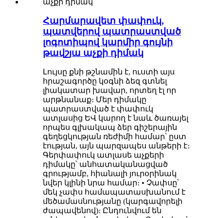
Հարմարավետ փափուկ,
պատվերով պատրաստված
լոգոտիպով կարմիր գույնի
թավշյա աչքի դիմակ
Լույսը քնի թշնամին է, ուստի այս
հրաշագործը կօգնի ձեզ գտնել
լիակատար խավար, որտեղ էլ որ
արթնանաք։ Մեր դիմակը
պատրաստված է փափուկ
ատլասից ԵՎ կարող է նաև ծառայել
որպես գլխակապ ձեր գիշերային
գեղեցկության ռեժիմի համար՝ ըստ
էության, այն պարզապես անթերի է։
Գերփափուկ ատլասե աչքերի
դիմակը՝ անհատականացված
գրությամբ, հիանալի յուրօրինակ
նվեր կլինի նրա համար։ • Չափսը՝
մեկ չափս համապատասխանում է
մեծամասնությանը (կարգավորելի
ժապավենով)։ Ընդունվում են