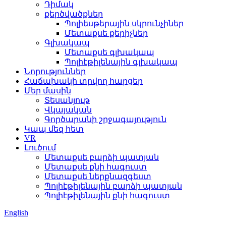
Դիմակ
քերծվածքներ
Պոլիեսթերային սկրունչիներ
Մետաքսե քերիչներ
Գլխակապ
Մետաքսե գլխակապ
Պոլիէթիլենային գլխակապ
Նորություններ
Հաճախակի տրվող հարցեր
Մեր մասին
Տեսանյութ
Վկայական
Գործարանի շրջագայություն
Կապ մեզ հետ
VR
Լուծում
Մետաքսե բարձի պատյան
Մետաքսե քնի հագուստ
Մետաքսե ներքնազգեստ
Պոլիէթիլենային բարձի պատյան
Պոլիէթիլենային քնի հագուստ
English