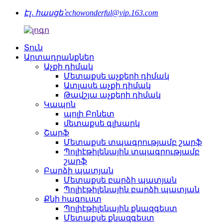
Էլ․ հասցե՝
echowonderful@vip.163.com
Տուն
Արտադրանքներ
Աչքի դիմակ
Մետաքսե աչքերի դիմակ
Ատլասե աչքի դիմակ
Թավշյա աչքերի դիմակ
Կապոն
պոլի Բոնետ
մետաքսե գլխարկ
Շարֆ
Մետաքսե տպագրությամբ շարֆ
Պոլիէթիլենային տպագրությամբ
շարֆ
Բարձի պատյան
Մետաքսե բարձի պատյան
Պոլիէթիլենային բարձի պատյան
Քնի հագուստ
Պոլիէթիլենային քնազգեստ
Մետաքսե քնազգեստ