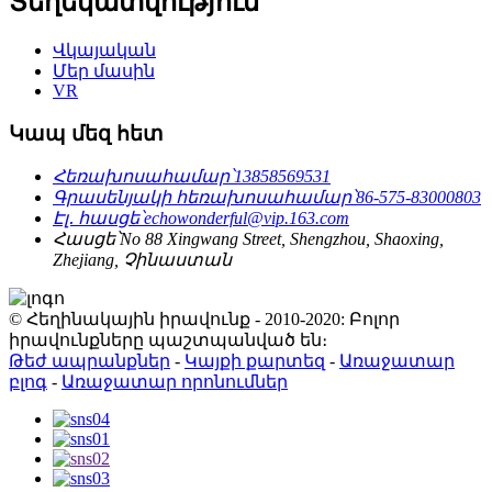
Տեղեկատվություն
Վկայական
Մեր մասին
VR
Կապ մեզ հետ
Հեռախոսահամար՝
13858569531
Գրասենյակի հեռախոսահամար՝
86-575-83000803
Էլ․ հասցե՝
echowonderful@vip.163.com
Հասցե՝
No 88 Xingwang Street, Shengzhou, Shaoxing,
Zhejiang, Չինաստան
© Հեղինակային իրավունք - 2010-2020: Բոլոր
իրավունքները պաշտպանված են։
Թեժ ապրանքներ
-
Կայքի քարտեզ
-
Առաջատար
բլոգ
-
Առաջատար որոնումներ