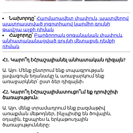
Նախորդը՝
Հարմարավետ փափուկ, պատվերով
պատրաստված լոգոտիպով կարմիր գույնի
թավշյա աչքի դիմակ
Հաջորդը՝
Բարձրորակ օրգանական փափուկ,
անհատականացված գույնի մետաքսե դեմքի
դիմակ
Հ1. Կարո՞ղ է
Հրաշալի
անել անհատական ​​դիզայն?
Ա. Այո։ Մենք ընտրում ենք տպագրության
լավագույն եղանակը և առաջարկում ենք
առաջարկներ՝ ըստ ձեր դիզայնի։
Հ2. Կարո՞ղ է
Հրաշալի
մատուցո՞ւմ եք դրոփշիփ
ծառայություն։
Ա. Այո, մենք տրամադրում ենք բազմաթիվ
առաքման մեթոդներ, ինչպիսիք են ծովային,
օդային, էքսպրես և երկաթուղային
ծառայությունները: