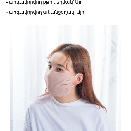
Կարգավորվող քթի սեղմակ՝ Այո
Կարգավորվող ականջօղակ՝ Այո