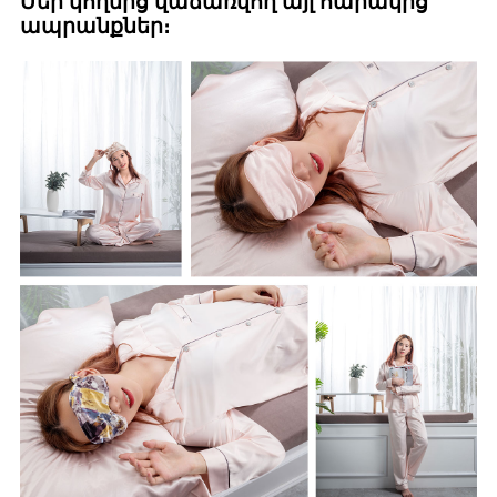
Մեր կողմից վաճառվող այլ հարակից
ապրանքներ։