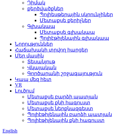
Դիմակ
քերծվածքներ
Պոլիեսթերային սկրունչիներ
Մետաքսե քերիչներ
Գլխակապ
Մետաքսե գլխակապ
Պոլիէթիլենային գլխակապ
Նորություններ
Հաճախակի տրվող հարցեր
Մեր մասին
Տեսանյութ
Վկայական
Գործարանի շրջագայություն
Կապ մեզ հետ
VR
Լուծում
Մետաքսե բարձի պատյան
Մետաքսե քնի հագուստ
Մետաքսե ներքնազգեստ
Պոլիէթիլենային բարձի պատյան
Պոլիէթիլենային քնի հագուստ
English