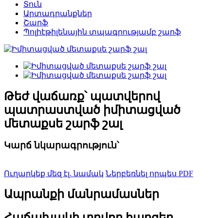
Տուն
Արտադրանքներ
Շարֆ
Պոլիէթիլենային տպագրությամբ շարֆ
Թեժ վաճառք՝ պատվերով
պատրաստված իմիտացված
մետաքսե շարֆ շալ
Կարճ նկարագրություն՝
Ուղարկեք մեզ էլ. նամակ
Ներբեռնել որպես PDF
Ապրանքի մանրամասներ
Հաճախակի տրվող հարցեր