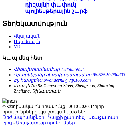
դիզայնի փափուկ
պոլիեսթերային շարֆ
Տեղեկատվություն
Վկայական
Մեր մասին
VR
Կապ մեզ հետ
Հեռախոսահամար՝
13858569531
Գրասենյակի հեռախոսահամար՝
86-575-83000803
Էլ․ հասցե՝
echowonderful@vip.163.com
Հասցե՝
No 88 Xingwang Street, Shengzhou, Shaoxing,
Zhejiang, Չինաստան
© Հեղինակային իրավունք - 2010-2020: Բոլոր
իրավունքները պաշտպանված են։
Թեժ ապրանքներ
-
Կայքի քարտեզ
-
Առաջատար
բլոգ
-
Առաջատար որոնումներ