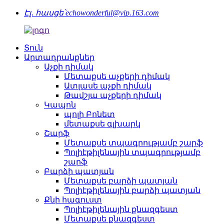
Էլ․ հասցե՝
echowonderful@vip.163.com
Տուն
Արտադրանքներ
Աչքի դիմակ
Մետաքսե աչքերի դիմակ
Ատլասե աչքի դիմակ
Թավշյա աչքերի դիմակ
Կապոն
պոլի Բոնետ
մետաքսե գլխարկ
Շարֆ
Մետաքսե տպագրությամբ շարֆ
Պոլիէթիլենային տպագրությամբ
շարֆ
Բարձի պատյան
Մետաքսե բարձի պատյան
Պոլիէթիլենային բարձի պատյան
Քնի հագուստ
Պոլիէթիլենային քնազգեստ
Մետաքսե քնազգեստ