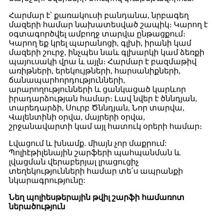
Հարմար է՝ քառակուսի բանդանա, նրբագեղ
մազերի համար նախատեսված շապիկ։ Կարող է
օգտագործվել ամբողջ տարվա ընթացքում։
Կարող եք կրել պարանոցի, գլխի, իրանի կամ
մազերի շուրջ, ինչպես նաև գլխարկի կամ ձեռքի
պայուսակի վրա և այլն։ Հարմար է բազմաթիվ
առիթների, երեկույթների, հարսանիքների,
ճանապարհորդությունների,
արարողությունների և ցանկացած կարևոր
իրադարձության համար։ Լավ նվեր է ծննդյան,
տարեդարձի, Սուրբ Ծննդյան, Նոր տարվա,
Վալենտինի օրվա, մայրերի օրվա,
շրջանավարտի կամ այլ հատուկ օրերի համար։
Լվացում և խնամք. միայն չոր մաքրում:
Պոլիէթիլենային շարֆերի պահպանման և
լվացման վերաբերյալ լրացուցիչ
տեղեկությունների համար տե՛ս ապրանքի
նկարագրությունը:
Նեղ պոլիեսթերային թվիլ շարֆի համառոտ
ներածություն