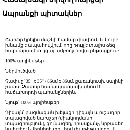
Ապրանքի պիտակներ
Շարֆը կրելիս մաշկի համար փափուկ և նուրբ
խնամք է ապահովվում, որը թույլ է տալիս ձեզ
հարմարավետ զգալ ամբողջ օրվա ընթացքում։
100% պոլիեսթեր
Ներմուծված
Չափսը՝ 35" x 35" / 86սմ x 86սմ, քառակուսի, սալիկի
չափս։ Չափսը համապատասխանում է
հաճախորդի պահանջներին։
Նյութ՝ 100% պոլիեսթեր
Դիզայն՝ բազմազան խելացի դիզայն և ուշադիր
տպագրված նախշեր (միակողմանի
տպագրություն), գունագեղ, հիասքանչ, նրբագեղ
նախշեր: Նվերների տուփով փաթեթավորում: