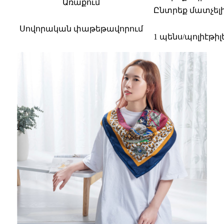
Առաքում
Ընտրեք մատչել
Սովորական փաթեթավորում
1 պենս/պոլիէթի