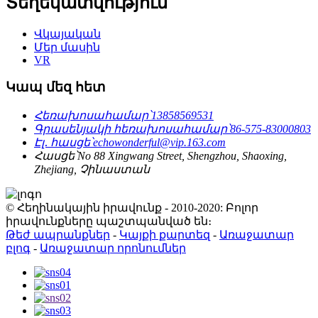
Տեղեկատվություն
Վկայական
Մեր մասին
VR
Կապ մեզ հետ
Հեռախոսահամար՝
13858569531
Գրասենյակի հեռախոսահամար՝
86-575-83000803
Էլ․ հասցե՝
echowonderful@vip.163.com
Հասցե՝
No 88 Xingwang Street, Shengzhou, Shaoxing,
Zhejiang, Չինաստան
© Հեղինակային իրավունք - 2010-2020: Բոլոր
իրավունքները պաշտպանված են։
Թեժ ապրանքներ
-
Կայքի քարտեզ
-
Առաջատար
բլոգ
-
Առաջատար որոնումներ