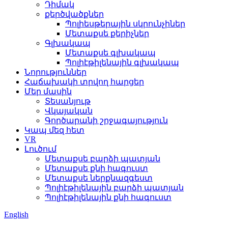
Դիմակ
քերծվածքներ
Պոլիեսթերային սկրունչիներ
Մետաքսե քերիչներ
Գլխակապ
Մետաքսե գլխակապ
Պոլիէթիլենային գլխակապ
Նորություններ
Հաճախակի տրվող հարցեր
Մեր մասին
Տեսանյութ
Վկայական
Գործարանի շրջագայություն
Կապ մեզ հետ
VR
Լուծում
Մետաքսե բարձի պատյան
Մետաքսե քնի հագուստ
Մետաքսե ներքնազգեստ
Պոլիէթիլենային բարձի պատյան
Պոլիէթիլենային քնի հագուստ
English