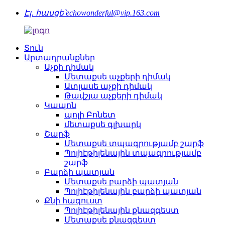
Էլ․ հասցե՝
echowonderful@vip.163.com
Տուն
Արտադրանքներ
Աչքի դիմակ
Մետաքսե աչքերի դիմակ
Ատլասե աչքի դիմակ
Թավշյա աչքերի դիմակ
Կապոն
պոլի Բոնետ
մետաքսե գլխարկ
Շարֆ
Մետաքսե տպագրությամբ շարֆ
Պոլիէթիլենային տպագրությամբ
շարֆ
Բարձի պատյան
Մետաքսե բարձի պատյան
Պոլիէթիլենային բարձի պատյան
Քնի հագուստ
Պոլիէթիլենային քնազգեստ
Մետաքսե քնազգեստ