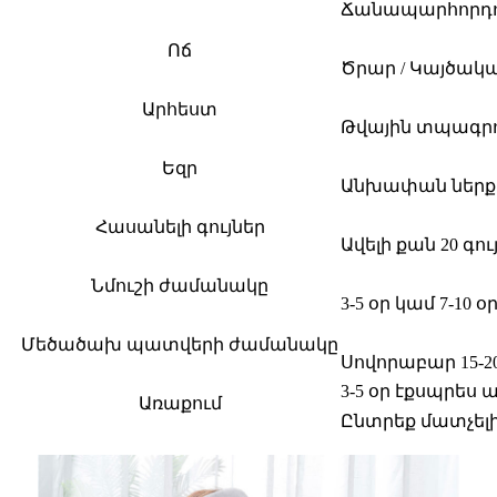
Ճանապարհորդութ
Ոճ
Ծրար / Կայծա
Արհեստ
Թվային տպագրո
Եզր
Անխափան ներքի
Հասանելի գույներ
Ավելի քան 20 գո
Նմուշի ժամանակը
3-5 օր կամ 7-1
Մեծածախ պատվերի ժամանակը
Սովորաբար 15-2
3-5 օր էքսպրես 
Առաքում
Ընտրեք մատչել