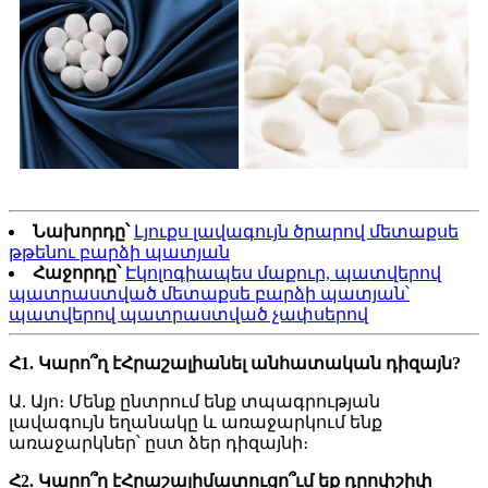
Նախորդը՝
Լյուքս լավագույն ծրարով մետաքսե
թթենու բարձի պատյան
Հաջորդը՝
Էկոլոգիապես մաքուր, պատվերով
պատրաստված մետաքսե բարձի պատյան՝
պատվերով պատրաստված չափսերով
Հ1. Կարո՞ղ է
Հրաշալի
անել անհատական ​​դիզայն?
Ա. Այո։ Մենք ընտրում ենք տպագրության
լավագույն եղանակը և առաջարկում ենք
առաջարկներ՝ ըստ ձեր դիզայնի։
Հ2. Կարո՞ղ է
Հրաշալի
մատուցո՞ւմ եք դրոփշիփ