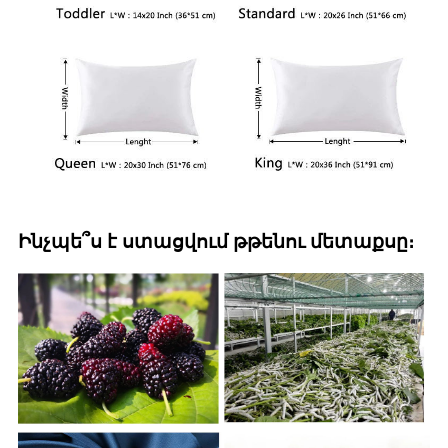
Ինչպե՞ս է ստացվում թթենու մետաքսը։