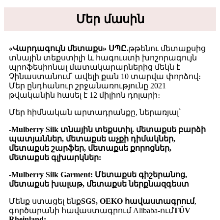
Մեր մասին
«Վարդագույն մետաքս» ՍՊԸ
.
թթենու մետաքսից
տնային տեքստիլի և հագուստի խոշորագույն
պրոֆեսիոնալ մատակարարներից մեկն է
Չինաստանում՝ ավելի քան 10 տարվա փորձով։
Մեր ընդհանուր շրջանառությունը 2021
թվականին հասել է 12 միլիոն դոլարի։
Մեր հիմնական արտադրանքը, ներառյալ՝
-Mulberry Silk տնային տեքստիլ. մետաքսե բարձի
պատյաններ, մետաքսե աչքի դիմակներ,
մետաքսե շարֆեր, մետաքսե քորոցներ,
մետաքսե գլխարկներ:
-Mulberry Silk Garment: Մետաքսե գիշերանոց,
մետաքսե խալաթ, մետաքսե ներքնազգեստ
Մենք ստացել ենք
SGS, OEKO հավաստագրում
,
գործարանի հավաստագրում Alibaba-ում
TÜV
Rheinland: