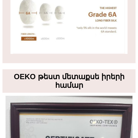
OEKO թեստ մետաքսե իրերի
համար