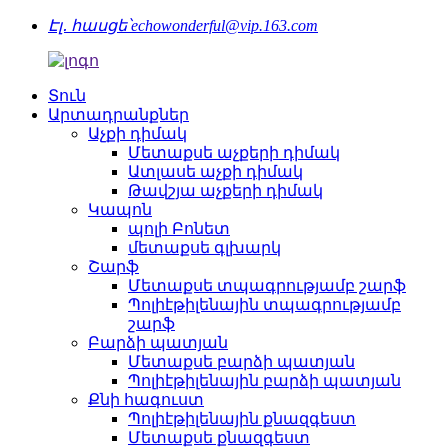
Էլ․ հասցե՝
echowonderful@vip.163.com
Տուն
Արտադրանքներ
Աչքի դիմակ
Մետաքսե աչքերի դիմակ
Ատլասե աչքի դիմակ
Թավշյա աչքերի դիմակ
Կապոն
պոլի Բոնետ
մետաքսե գլխարկ
Շարֆ
Մետաքսե տպագրությամբ շարֆ
Պոլիէթիլենային տպագրությամբ
շարֆ
Բարձի պատյան
Մետաքսե բարձի պատյան
Պոլիէթիլենային բարձի պատյան
Քնի հագուստ
Պոլիէթիլենային քնազգեստ
Մետաքսե քնազգեստ