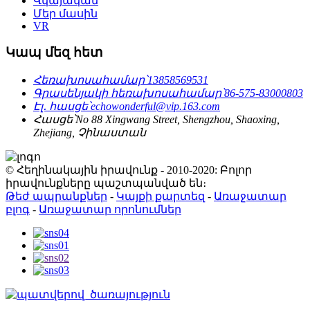
Վկայական
Մեր մասին
VR
Կապ մեզ հետ
Հեռախոսահամար՝
13858569531
Գրասենյակի հեռախոսահամար՝
86-575-83000803
Էլ․ հասցե՝
echowonderful@vip.163.com
Հասցե՝
No 88 Xingwang Street, Shengzhou, Shaoxing,
Zhejiang, Չինաստան
© Հեղինակային իրավունք - 2010-2020: Բոլոր
իրավունքները պաշտպանված են։
Թեժ ապրանքներ
-
Կայքի քարտեզ
-
Առաջատար
բլոգ
-
Առաջատար որոնումներ