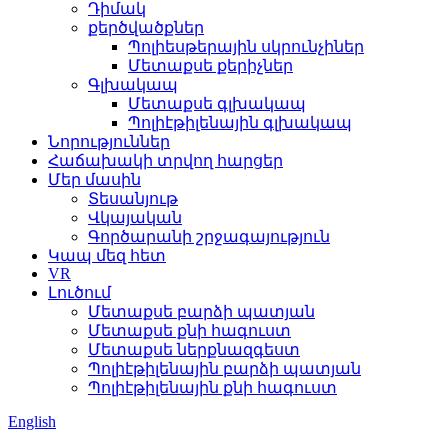
Դիմակ
քերծվածքներ
Պոլիեսթերային սկրունչիներ
Մետաքսե քերիչներ
Գլխակապ
Մետաքսե գլխակապ
Պոլիէթիլենային գլխակապ
Նորություններ
Հաճախակի տրվող հարցեր
Մեր մասին
Տեսանյութ
Վկայական
Գործարանի շրջագայություն
Կապ մեզ հետ
VR
Լուծում
Մետաքսե բարձի պատյան
Մետաքսե քնի հագուստ
Մետաքսե ներքնազգեստ
Պոլիէթիլենային բարձի պատյան
Պոլիէթիլենային քնի հագուստ
English