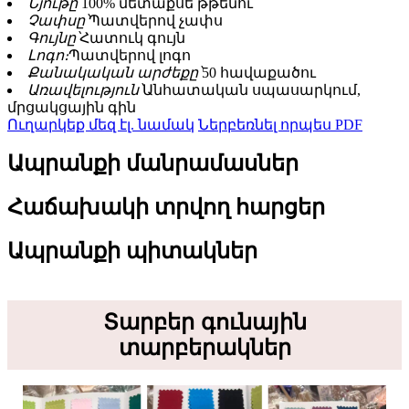
Նյութը՝
100% մետաքսե թթենու
Չափսը՝
Պատվերով չափս
Գույնը՝
Հատուկ գույն
Լոգո։
Պատվերով լոգո
Քանակական արժեքը՝
50 հավաքածու
Առավելություն՝
Անհատական ​​սպասարկում,
մրցակցային գին
Ուղարկեք մեզ էլ. նամակ
Ներբեռնել որպես PDF
Ապրանքի մանրամասներ
Հաճախակի տրվող հարցեր
Ապրանքի պիտակներ
Տարբեր գունային
տարբերակներ