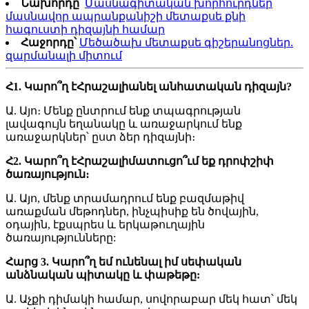
Նախորդը՝
Մասնագիտական ​​խորհուրդներ
մասնավոր ապրանքանիշի մետաքսե քնի
հագուստի դիզայնի համար
Հաջորդը՝
Մեծածախ մետաքսե գիշերանոցներ.
զարմանալի միտում
Հ1. Կարո՞ղ է
Հրաշալի
անել անհատական ​​դիզայն?
Ա. Այո։ Մենք ընտրում ենք տպագրության
լավագույն եղանակը և առաջարկում ենք
առաջարկներ՝ ըստ ձեր դիզայնի։
Հ2. Կարո՞ղ է
Հրաշալի
մատուցո՞ւմ եք դրոփշիփ
ծառայություն։
Ա. Այո, մենք տրամադրում ենք բազմաթիվ
առաքման մեթոդներ, ինչպիսիք են ծովային,
օդային, էքսպրես և երկաթուղային
ծառայությունները:
Հարց 3. Կարո՞ղ եմ ունենալ իմ սեփական
անձնական պիտակը և փաթեթը:
Ա. Աչքի դիմակի համար, սովորաբար մեկ հատ՝ մեկ