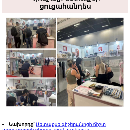
ցուցահանդես
Նախորդը՝
Մետաքսե գիշերանոցի ճիշտ
արտադրողի ընտրության ուղեցույց