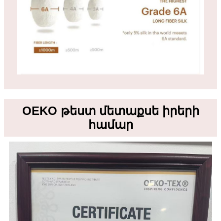
OEKO թեստ մետաքսե իրերի
համար