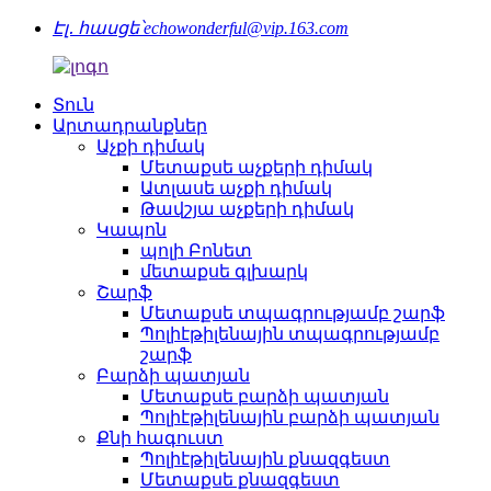
Էլ․ հասցե՝
echowonderful@vip.163.com
Տուն
Արտադրանքներ
Աչքի դիմակ
Մետաքսե աչքերի դիմակ
Ատլասե աչքի դիմակ
Թավշյա աչքերի դիմակ
Կապոն
պոլի Բոնետ
մետաքսե գլխարկ
Շարֆ
Մետաքսե տպագրությամբ շարֆ
Պոլիէթիլենային տպագրությամբ
շարֆ
Բարձի պատյան
Մետաքսե բարձի պատյան
Պոլիէթիլենային բարձի պատյան
Քնի հագուստ
Պոլիէթիլենային քնազգեստ
Մետաքսե քնազգեստ