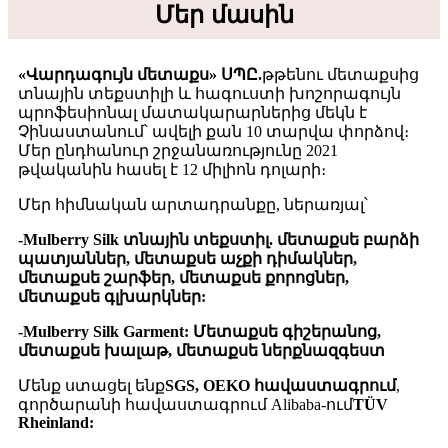
Մեր մասին
«Վարդագույն մետաքս» ՍՊԸ
.
թթենու մետաքսից
տնային տեքստիլի և հագուստի խոշորագույն
պրոֆեսիոնալ մատակարարներից մեկն է
Չինաստանում՝ ավելի քան 10 տարվա փորձով։
Մեր ընդհանուր շրջանառությունը 2021
թվականին հասել է 12 միլիոն դոլարի։
Մեր հիմնական արտադրանքը, ներառյալ՝
-Mulberry Silk տնային տեքստիլ. մետաքսե բարձի
պատյաններ, մետաքսե աչքի դիմակներ,
մետաքսե շարֆեր, մետաքսե քորոցներ,
մետաքսե գլխարկներ:
-Mulberry Silk Garment: Մետաքսե գիշերանոց,
մետաքսե խալաթ, մետաքսե ներքնազգեստ
Մենք ստացել ենք
SGS, OEKO հավաստագրում
,
գործարանի հավաստագրում Alibaba-ում
TÜV
Rheinland: