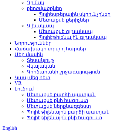
Դիմակ
քերծվածքներ
Պոլիեսթերային սկրունչիներ
Մետաքսե քերիչներ
Գլխակապ
Մետաքսե գլխակապ
Պոլիէթիլենային գլխակապ
Նորություններ
Հաճախակի տրվող հարցեր
Մեր մասին
Տեսանյութ
Վկայական
Գործարանի շրջագայություն
Կապ մեզ հետ
VR
Լուծում
Մետաքսե բարձի պատյան
Մետաքսե քնի հագուստ
Մետաքսե ներքնազգեստ
Պոլիէթիլենային բարձի պատյան
Պոլիէթիլենային քնի հագուստ
English